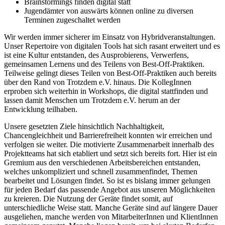
Brainstormings finden digital statt
Jugendämter von auswärts können online zu diversen
Terminen zugeschaltet werden
Wir werden immer sicherer im Einsatz von Hybridveranstaltungen.
Unser Repertoire von digitalen Tools hat sich rasant erweitert und es
ist eine Kultur entstanden, des Ausprobierens, Verwerfens,
gemeinsamen Lernens und des Teilens von Best-Off-Praktiken.
Teilweise gelingt dieses Teilen von Best-Off-Praktiken auch bereits
über den Rand von Trotzdem e.V. hinaus. Die KollegInnen
erproben sich weiterhin in Workshops, die digital stattfinden und
lassen damit Menschen um Trotzdem e.V. herum an der
Entwicklung teilhaben.
Unsere gesetzten Ziele hinsichtlich Nachhaltigkeit,
Chancengleichheit und Barrierefreiheit konnten wir erreichen und
verfolgen sie weiter. Die motivierte Zusammenarbeit innerhalb des
Projektteams hat sich etabliert und setzt sich bereits fort. Hier ist ein
Gremium aus den verschiedenen Arbeitsbereichen entstanden,
welches unkompliziert und schnell zusammenfindet, Themen
bearbeitet und Lösungen findet. So ist es bislang immer gelungen
für jeden Bedarf das passende Angebot aus unseren Möglichkeiten
zu kreieren. Die Nutzung der Geräte findet somit, auf
unterschiedliche Weise statt. Manche Geräte sind auf längere Dauer
ausgeliehen, manche werden von MitarbeiterInnen und KlientInnen