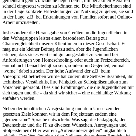
gemeinsam genutzt. Manche liegen bereit, um bei akuten Bedarfen
schnell eingesetzt werden zu können etc. Die MitarbeiterInnen sind
in der Lage konkrete Hilfestellungen zur Nutzung zu geben, sie sind
in der Lage, z.B. bei Erkrankungen von Familien sofort auf Online-
Arbeit umzustellen.
Insbesondere die Herausgabe von Geräten an die Jugendlichen in
den Wohngruppen leistet einen besonderen Beitrag zur
Chancengleichheit unserer KlientInnen in dieser Gesellschaft. Es
mag nur ein kleiner Beitrag dazu sein, aber die Jugendlichen
erleben, dass sie es wert sind gut ausgestattet zu sein und bei
Anforderungen von Homeschooling, oder auch im Freizeitbereich,
einmal nicht benachteiligt zu sein, sondern im Gegenteil, einmal
„vorne“ dabei zu sein. Der hohe Aufwand der z.B. beim
Videoprojekt betrieben wurde hat zudem ihre Selbstwirksamkeit, ihr
technisches Verständnis, ihre Fähigkeit zu Selbstpräsentation zum
Vorschein gebracht. Dies sind Erfahrungen, die die Jugendlichen mit
sich tragen und die – da sind wir sicher – eine nachhaltige Wirkung
entfalten werden.
Neben der inhaltlichen Ausgestaltung und dem Umsetzen der
gesetzten Ziele konnten wir in dem Projektteam zudem eine
„gemeinsame“ Sprache entwickeln. Was sagt die Pädagogik, der
Datenschutz und die IT zu diversen Wünschen, Anregungen und
Stolpersteinen? Hier war ein „Aufeinanderzugehen“ unglaublich
wichtig. Das Verständnis zu den Anliegen der anderen Bereiche ist